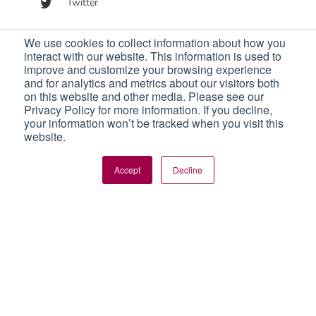
Twitter
We use cookies to collect information about how you
interact with our website. This information is used to
Aktuelle Artikel
improve and customize your browsing experience
and for analytics and metrics about our visitors both
Neues Release: Searches und Profil Download
on this website and other media. Please see our
Success Story: „Agilität bedeutet, in kurzen Intervallen
Privacy Policy for more information. If you decline,
planen und umplanen zu können“
your information won’t be tracked when you visit this
website.
Neues Release: Selber Starten und geprüfte Sicherheit
Employee Experience (EX) – der Schlüssel zur
Accept
Decline
mitarbeiterzentrierten Organisation
Share This
Interview: Wie Projekte mithilfe von Handtüchern zum
Erfolg werden
© Copyright iCombine UG (haftungsbeschränkt) | All