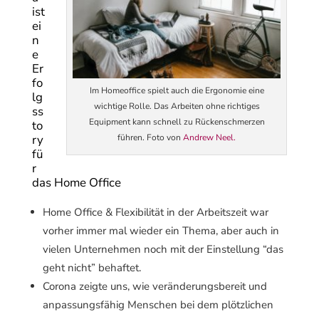
ist
ei
n
e
Er
fo
Im Homeoffice spielt auch die Ergonomie eine
lg
wichtige Rolle. Das Arbeiten ohne richtiges
ss
Equipment kann schnell zu Rückenschmerzen
to
ry
führen. Foto von
Andrew Neel.
fü
r
das Home Office
Home Office & Flexibilität in der Arbeitszeit war
vorher immer mal wieder ein Thema, aber auch in
vielen Unternehmen noch mit der Einstellung “das
geht nicht” behaftet.
Corona zeigte uns, wie veränderungsbereit und
anpassungsfähig Menschen bei dem plötzlichen