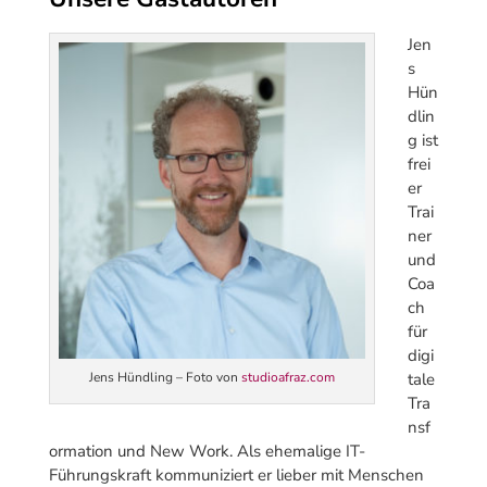
Jen
s
Hün
dlin
g ist
frei
er
Trai
ner
und
Coa
ch
für
digi
tale
Jens Hündling – Foto von
studioafraz.com
Tra
nsf
ormation und New Work. Als ehemalige IT-
Führungskraft kommuniziert er lieber mit Menschen