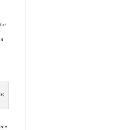
fte
n
ng
-80
r
rzen