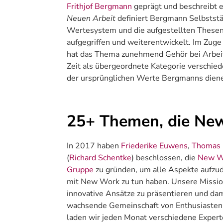
Frithjof Bergmann
geprägt und beschreibt 
Neuen Arbeit
definiert Bergmann Selbststä
Wertesystem und die aufgestellten These
aufgegriffen und weiterentwickelt. Im Zug
hat das Thema zunehmend Gehör bei Arbeit
Zeit als übergeordnete Kategorie verschi
der ursprünglichen Werte Bergmanns dien
25+ Themen, die N
In 2017 haben
Friederike Euwens
,
Thomas 
(
Richard Schentke
) beschlossen, die
New W
Gruppe
zu gründen, um alle Aspekte aufzu
mit New Work zu tun haben. Unsere Mission
innovative Ansätze zu präsentieren und da
wachsende Gemeinschaft von Enthusiasten 
laden wir jeden Monat verschiedene Expert