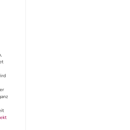
,
et
ird
er
ganz
h
it
rekt