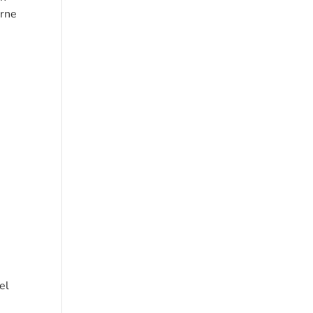
erne
el