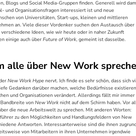
gen, Blogs und Social Media-Gruppen finden. Generell wird dam
- und Organisationsfragen interessiert ist und neue
chen von Universitäten, Start-ups, kleinen und mittleren
men an. Viele dieser Vordenker suchen den Austausch über
verschiedene Ideen, wie wir heute oder in naher Zukunft
en einige auch über
Future of Work
, gemeint ist dasselbe.
m alle über New Work sprech
 der
New Work Hype
nervt. Ich finde es sehr schön, dass sich v
tiefe Gedanken darüber machen, welche
Bedürfnisse existiere
hen und Organisationen verändert. Allerdings fällt mir immer
ie Bandbreite von
New Work
nicht auf dem Schirm haben. Vor a
 über die neue Arbeitswelt zu sprechen. Mit anderen Worten:
ührer zu den Möglichkeiten und Handlungsfeldern von New
chiedene Antworten. Interessanterweise sind die ihnen zugrun
eitsweise von Mitarbeitern in ihren Unternehmen irgendwie